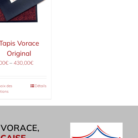
Tapis Vorace
Original
00
€
–
430,00
€
oix des
Détails
tions
S VORACE,
CAISE