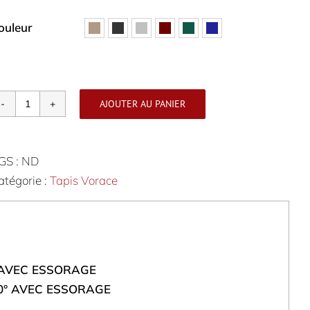
ouleur

AJOUTER AU PANIER
quantité
de
Tapis
GS :
ND
Vorace
atégorie :
Tapis Vorace
Octogonal
0° AVEC ESSORAGE
/60° AVEC ESSORAGE