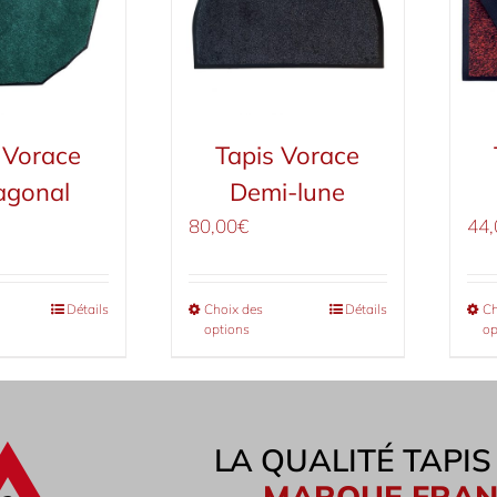
 Vorace
Tapis Vorace
agonal
Demi-lune
80,00
€
44,
Détails
Choix des
Détails
Ch
options
op
LA QUALITÉ TAPI
MARQUE FRAN