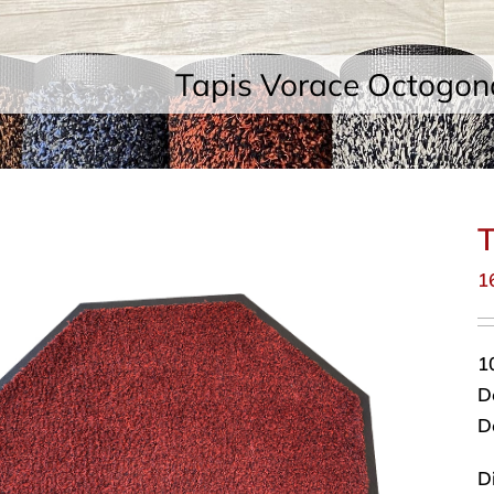
Tapis Vorace Octogon
T
1
1
De
D
D