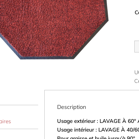
C
U
C
Description
Usage extérieur : LAVAGE À 6
ires
Usage intérieur : LAVAGE À 40
Pour graisse et huile jusqu’à 90°