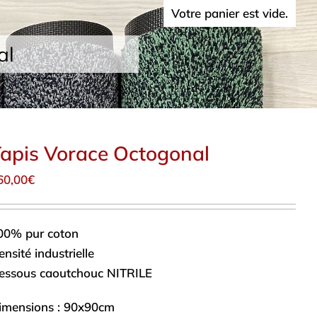
Votre panier est vide.
al
apis Vorace Octogonal
60,00
€
00% pur coton
nsité industrielle
essous caoutchouc NITRILE
imensions : 90x90cm